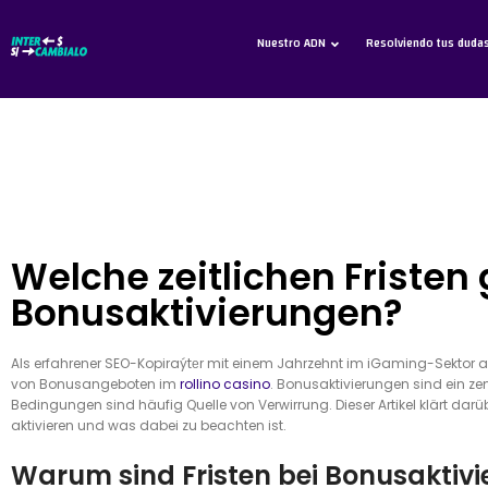
Nuestro ADN
Resolviendo tus duda
Welche zeitlichen Fristen g
Bonusaktivierungen?
Als erfahrener SEO-Kopiraýtеr mit einem Jahrzehnt im iGaming-Sektor analy
von Bonusangeboten im
rollino casino
. Bonusaktivierungen sind ein zen
Bedingungen sind häufig Quelle von Verwirrung. Dieser Artikel klärt darübe
aktivieren und was dabei zu beachten ist.
Warum sind Fristen bei Bonusaktivi