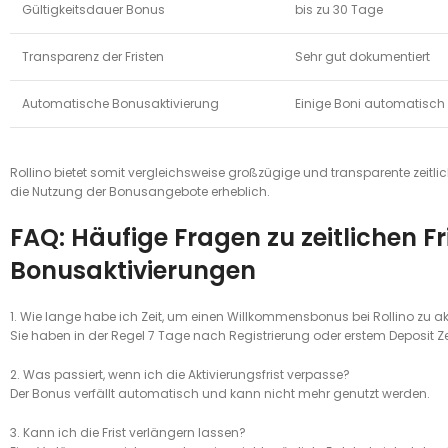
Gültigkeitsdauer Bonus
bis zu 30 Tage
Transparenz der Fristen
Sehr gut dokumentiert
Automatische Bonusaktivierung
Einige Boni automatisch 
Rollino bietet somit vergleichsweise großzügige und transparente zeit
die Nutzung der Bonusangebote erheblich.
FAQ: Häufige Fragen zu zeitlichen Fri
Bonusaktivierungen
1. Wie lange habe ich Zeit, um einen Willkommensbonus bei Rollino zu ak
Sie haben in der Regel 7 Tage nach Registrierung oder erstem Deposit Z
2. Was passiert, wenn ich die Aktivierungsfrist verpasse?
Der Bonus verfällt automatisch und kann nicht mehr genutzt werden.
3. Kann ich die Frist verlängern lassen?