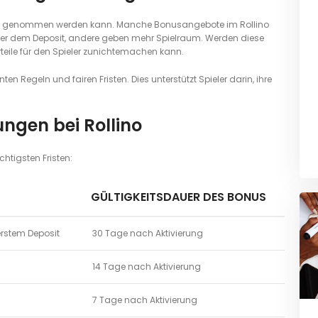
pruch genommen werden kann. Manche Bonusangebote im Rollino
oder dem Deposit, andere geben mehr Spielraum. Werden diese
orteile für den Spieler zunichtemachen kann.
en Regeln und fairen Fristen. Dies unterstützt Spieler darin, ihre
ngen bei Rollino
chtigsten Fristen:
GÜLTIGKEITSDAUER DES BONUS
erstem Deposit
30 Tage nach Aktivierung
14 Tage nach Aktivierung
7 Tage nach Aktivierung