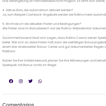
Eine Verlängerung ist normalerweise nicht möglich. Es lohnt sich daher, B
4. Gibt es Boni, die automatisch aktiviert werden?
Ja, zum Beispiel Cashback-Angebote werden bei Rollino meist automat
5. Wo finde ich die aktuellen Fristen und Bedingungen?
Alle Fristen sind im Bonusbereich auf der Rollino-Webseite klar dokument
Zusammenfassend lässt sich sagen, dass Rollino Casino seinen Spielern 
bietet. Wer sich an diese Fristen hält, kann die vielfältigen Bonusange
einem klar strukturierten Bonus-Center und gut dokumentierten Regeln is
Plattform.
Nutzen Sie Ihre Vorteile bewusst, planen Sie Ihre Aktivierungen und behal
Spielspaß mit Bonus nichts im Wege!
Comentarios