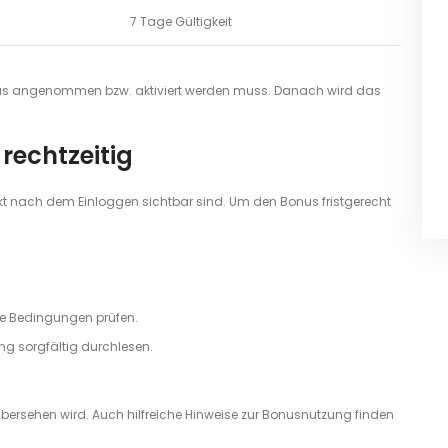
7 Tage Gültigkeit
Bonus angenommen bzw. aktiviert werden muss. Danach wird das
 rechtzeitig
rekt nach dem Einloggen sichtbar sind. Um den Bonus fristgerecht
ie Bedingungen prüfen.
g sorgfältig durchlesen.
t übersehen wird. Auch hilfreiche Hinweise zur Bonusnutzung finden