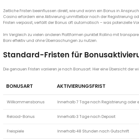
Zeitliche Fristen beeinflussen direkt, wie und wann ein Bonus in Ans
Casino erfordern eine Aktivierung unmittelbar nach der Registrierung 
Fristen verpasst, verfällt der Bonus oft automatisch – was potenzielle V
Im Vergleich zu vielen anderen Plattformen punktet Rollino mit transparent
Boni effektiv und ohne Überraschungen zu nutzen.
Standard-Fristen für Bonusaktivieru
Die genauen Fristen variieren je nach Bonusart. Hier eine Übersicht der wi
BONUSART
AKTIVIERUNGSFRIST
Willkommensbonus
Innerhalb 7 Tage nach Registrierung oder 
Reload-Bonus
Innerhalb 3 Tage nach Deposit
Freispiele
Innerhalb 48 Stunden nach Gutschrift