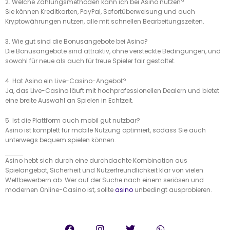
2. Welche Zahlungsmethoden kann ich bei Asino nutzen?
Sie können Kreditkarten, PayPal, Sofortüberweisung und auch
Kryptowährungen nutzen, alle mit schnellen Bearbeitungszeiten.
3. Wie gut sind die Bonusangebote bei Asino?
Die Bonusangebote sind attraktiv, ohne versteckte Bedingungen, und
sowohl für neue als auch für treue Spieler fair gestaltet.
4. Hat Asino ein Live-Casino-Angebot?
Ja, das Live-Casino läuft mit hochprofessionellen Dealern und bietet
eine breite Auswahl an Spielen in Echtzeit.
5. Ist die Plattform auch mobil gut nutzbar?
Asino ist komplett für mobile Nutzung optimiert, sodass Sie auch
unterwegs bequem spielen können.
Asino hebt sich durch eine durchdachte Kombination aus
Spielangebot, Sicherheit und Nutzerfreundlichkeit klar von vielen
Wettbewerbern ab. Wer auf der Suche nach einem seriösen und
modernen Online-Casino ist, sollte
asino
unbedingt ausprobieren.