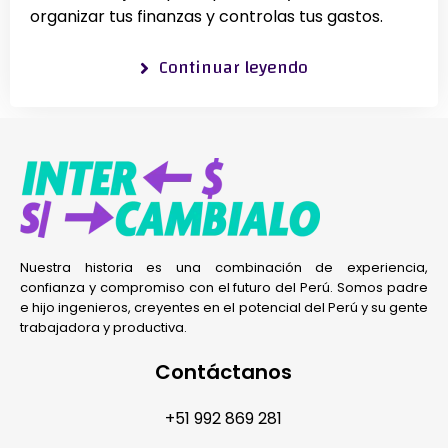
organizar tus finanzas y controlas tus gastos.
Continuar leyendo
Nuestra historia es una combinación de experiencia,
confianza y compromiso con el futuro del Perú. Somos padre
e hijo ingenieros, creyentes en el potencial del Perú y su gente
trabajadora y productiva.
Contáctanos
+51 992 869 281