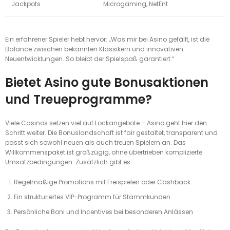
Jackpots
Microgaming, NetEnt
Ein erfahrener Spieler hebt hervor: „Was mir bei Asino gefällt, ist die
Balance zwischen bekannten Klassikern und innovativen
Neuentwicklungen. So bleibt der Spielspaß garantiert.“
Bietet Asino gute Bonusaktionen
und Treueprogramme?
Viele Casinos setzen viel auf Lockangebote – Asino geht hier den
Schritt weiter. Die Bonuslandschaft ist fair gestaltet, transparent und
passt sich sowohl neuen als auch treuen Spielern an. Das
Willkommenspaket ist großzügig, ohne übertrieben komplizierte
Umsatzbedingungen. Zusätzlich gibt es:
Regelmäßige Promotions mit Freispielen oder Cashback
Ein strukturiertes VIP-Programm für Stammkunden
Persönliche Boni und Incentives bei besonderen Anlässen