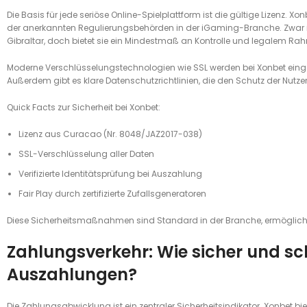
Die Basis für jede seriöse Online-Spielplattform ist die gültige Lizenz. X
der anerkannten Regulierungsbehörden in der iGaming-Branche. Zwar is
Gibraltar, doch bietet sie ein Mindestmaß an Kontrolle und legalem Ra
Moderne Verschlüsselungstechnologien wie SSL werden bei Xonbet einge
Außerdem gibt es klare Datenschutzrichtlinien, die den Schutz der Nutz
Quick Facts zur Sicherheit bei Xonbet:
Lizenz aus Curacao (Nr. 8048/JAZ2017-038)
SSL-Verschlüsselung aller Daten
Verifizierte Identitätsprüfung bei Auszahlung
Fair Play durch zertifizierte Zufallsgeneratoren
Diese Sicherheitsmaßnahmen sind Standard in der Branche, ermögliche
Zahlungsverkehr: Wie sicher und sch
Auszahlungen?
Die Zahlungsabwicklung ist ein zentraler Sicherheitsindikator. Xonbet b