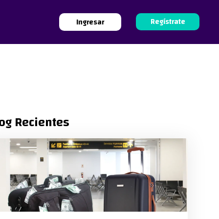
Regístrate
Ingresar
og Recientes