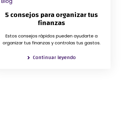
Blog
5 consejos para organizar tus
finanzas
Estos consejos rápidos pueden ayudarte a
organizar tus finanzas y controlas tus gastos.
Continuar leyendo