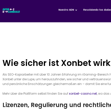
Nuestro ADN
Resolviendo tus duda
Wie sicher ist Xonbet wirk
Als SEO-Kopiarbeiter mit über 10 Jahren Erfahrung im iGaming-Bereich ha
Xonbet unter die Lupe, um herauszufinden, wie sicher und vertrauenswürdi
und persönliche Einschätzungen gleichermaßen ein – damit Sie eine fun
Mehr über die Plattform selbst finden Sie auf
xonbet-casino.net
, wo das 
Lizenzen, Regulierung und rechtlich