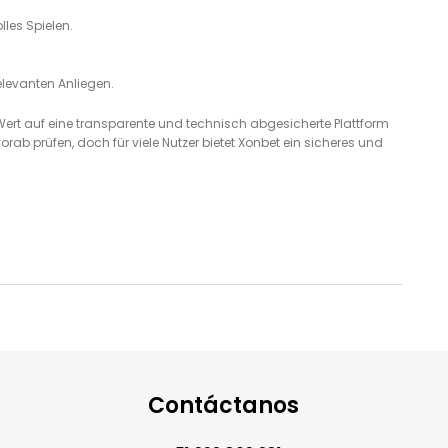
les Spielen.
elevanten Anliegen.
 Wert auf eine transparente und technisch abgesicherte Plattform
rab prüfen, doch für viele Nutzer bietet Xonbet ein sicheres und
Contáctanos