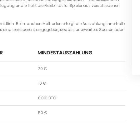
Zugang und erhöht die Flexibilität für Spieler aus verschiedenen
hnittlich: Bei manchen Methoden erfolgt die Auszahlung innerhalb
its sind transparent angegeben, sodass unerwartete Sperren oder
R
MINDESTAUSZAHLUNG
20 €
10 €
0,001 BTC
50 €