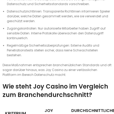
Datenschutz und Sicherheitsstandards vorschreiben.
Datenschutzrichtlinien: Transparente Richtlinien informieren Spieler
darüber, welche Daten gesammelt werden, wie sie verwendet und
geschützt werden.
Zugangskontrollen: Nur autorisierte Mitarbeiter haben Zugriff auf
sensible Daten. Interne Protokolle überwachen den Datenzugriff
kontinuierlich.
Regelmäßige Sicherheitsüberprüfungen: Externe Audits und
Penetrationstests stellen sicher, dass keine Schwachstellen
bestehen.
Diese Maßnahmen entsprechen branchenüblichen Standards und oft
sogar darüber hinaus, was Joy Casino zu einer verlässlichen
Plattform im Bereich Datenschutz macht.
Wie steht Joy Casino im Vergleich
zum Branchendurchschnitt?
JOY
DURCHSCHNITTLICH
KRITERIUM