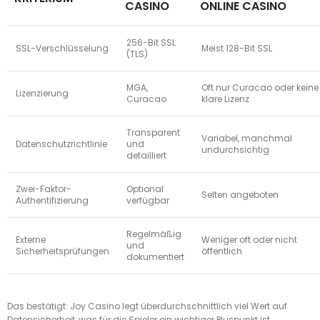
CASINO
ONLINE CASINO
256-Bit SSL
SSL-Verschlüsselung
Meist 128-Bit SSL
(TLS)
MGA,
Oft nur Curacao oder keine
Lizenzierung
Curacao
klare Lizenz
Transparent
Variabel, manchmal
Datenschutzrichtlinie
und
undurchsichtig
detailliert
Zwei-Faktor-
Optional
Selten angeboten
Authentifizierung
verfügbar
Regelmäßig
Externe
Weniger oft oder nicht
und
Sicherheitsprüfungen
öffentlich
dokumentiert
Das bestätigt: Joy Casino legt überdurchschnittlich viel Wert auf
Datensicherheit, was für die Spieler ein wichtiger Pluspunkt ist.