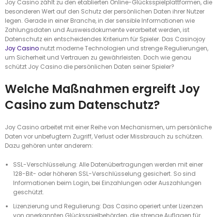
Joy Casino zählt zu den etablierten Online-Glücksspielplattformen, die
besonderen Wert auf den Schutz der persönlichen Daten ihrer Nutzer
legen. Gerade in einer Branche, in der sensible Informationen wie
Zahlungsdaten und Ausweisdokumente verarbeitet werden, ist
Datenschutz ein entscheidendes Kriterium für Spieler. Das Casinojoy
Joy Casino
nutzt moderne Technologien und strenge Regulierungen,
um Sicherheit und Vertrauen zu gewährleisten. Doch wie genau
schützt Joy Casino die persönlichen Daten seiner Spieler?
Welche Maßnahmen ergreift Joy
Casino zum Datenschutz?
Joy Casino arbeitet mit einer Reihe von Mechanismen, um persönliche
Daten vor unbefugtem Zugriff, Verlust oder Missbrauch zu schützen.
Dazu gehören unter anderem:
SSL-Verschlüsselung: Alle Datenübertragungen werden mit einer
128-Bit- oder höheren SSL-Verschlüsselung gesichert. So sind
Informationen beim Login, bei Einzahlungen oder Auszahlungen
geschützt.
Lizenzierung und Regulierung: Das Casino operiert unter Lizenzen
von anerkannten Glücksspielbehörden, die strenge Auflagen für