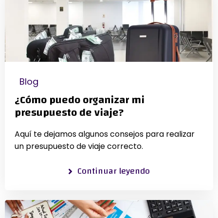
Blog
¿Cómo puedo organizar mi
presupuesto de viaje?
Aquí te dejamos algunos consejos para realizar
un presupuesto de viaje correcto.
Continuar leyendo