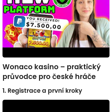
Wonaco kasino – praktický
průvodce pro české hráče
1. Registrace a první kroky