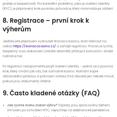
plateb a bezpečnosti. Pro konkrétní problémy, jako je ověření identity
(KYC), je připravený krok‑po‑kroku průvodce, který minimalizuje zdržení.
8. Registrace – první krok k
výherům
Jestliže jste připraveni vyzkoušet Wonaco kasino, stačí kliknout na
odkaz
https://wonacocasino.cz/
a zahájit registraci. Proces je rychlý,
bezpečný a po dokončení získáte okamžitý přístup k bonusům i široké
nabídce her.
Po registraci nezapomeňte projít ověření identity – jedná se o povinný
krok, který chrání jak vás, tak samotné kasino. Nahrání kopie
občanského průkazu a potvrzení adresy trvá obvykle jen několik minut,
pokud jsou dokumenty čitelné.
9. Často kladené otázky (FAQ)
Jak rychle mohu získat výhru?
Výplaty jsou zpracovány během
24 hodin po schválení KYC, nejrychleji na elektronické peněžence.