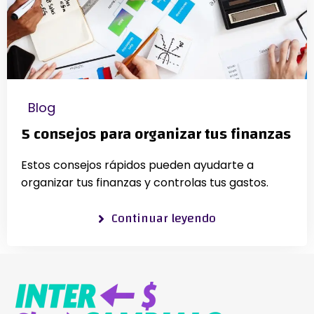
Blog
5 consejos para organizar tus finanzas
Estos consejos rápidos pueden ayudarte a
organizar tus finanzas y controlas tus gastos.
Continuar leyendo