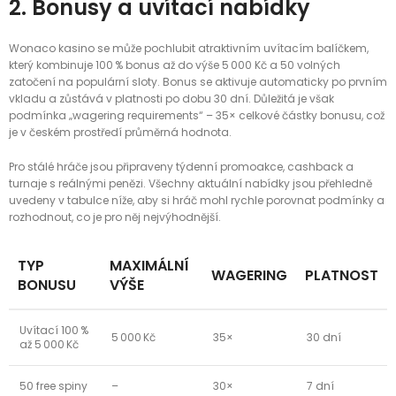
2. Bonusy a uvítací nabídky
Wonaco kasino se může pochlubit atraktivním uvítacím balíčkem,
který kombinuje 100 % bonus až do výše 5 000 Kč a 50 volných
zatočení na populární sloty. Bonus se aktivuje automaticky po prvním
vkladu a zůstává v platnosti po dobu 30 dní. Důležitá je však
podmínka „wagering requirements“ – 35× celkové částky bonusu, což
je v českém prostředí průměrná hodnota.
Pro stálé hráče jsou připraveny týdenní promoakce, cashback a
turnaje s reálnými penězi. Všechny aktuální nabídky jsou přehledně
uvedeny v tabulce níže, aby si hráč mohl rychle porovnat podmínky a
rozhodnout, co je pro něj nejvýhodnější.
TYP
MAXIMÁLNÍ
WAGERING
PLATNOST
BONUSU
VÝŠE
Uvítací 100 %
5 000 Kč
35×
30 dní
až 5 000 Kč
50 free spiny
–
30×
7 dní