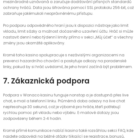
mezinárodně uznávaná a zaručuje dodržování přísných standardů
ochrany hráčů. Data jsou šifrována pomocí SSL protokolu 256‑bit, což
zabraňuje jakémukoli neoprávněnému přístupu.
Pro podporu odpovědného hraní jsou k dispozici nástroje jako limit
vkladu, limit sázky a možnost dočasného uzavření účtu. Hráč si může
nastavit denní nebo týdenní limity přímo v sekci „Můj účet“ a všechny
změny jsou okamžitě aplikovány.
Kromě toho kasino spolupracuje s nezávislými organizacemi na
prevenci hazardního chování a poskytuje odkazy na poradenské
linky, pokud by si hráč uvědomil, že jeho hraní začíná být problémem.
7. Zákaznická podpora
Podpora v Wonaco kasinu funguje nonstop a je dostupná přes live
chat, e‑mail a telefonní linku. Průměrná doba odezvy na live chat
nepřesahuje 30 sekund, což je výborné pro hráče, kteří potřebují
rychlou pomoc při vkladu nebo výběru. E‑mailové dotazy jsou
zodpovězeny během 2‑4 hodin.
Kromě přímé komunikace nabízí kasino také rozsáhlou sekci FAQ, kde
najdete odpovědi na běžné otázky týkající se registrace, bonusů,