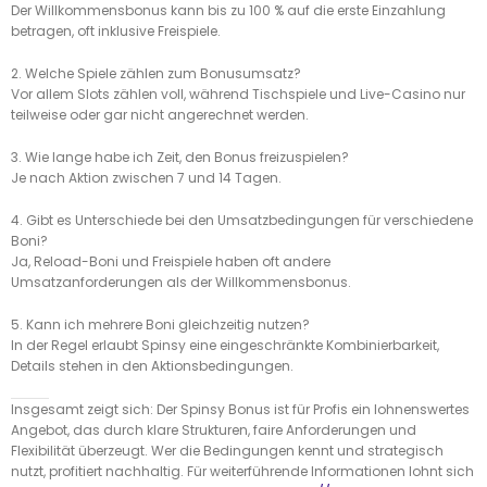
Der Willkommensbonus kann bis zu 100 % auf die erste Einzahlung
betragen, oft inklusive Freispiele.
2. Welche Spiele zählen zum Bonusumsatz?
Vor allem Slots zählen voll, während Tischspiele und Live-Casino nur
teilweise oder gar nicht angerechnet werden.
3. Wie lange habe ich Zeit, den Bonus freizuspielen?
Je nach Aktion zwischen 7 und 14 Tagen.
4. Gibt es Unterschiede bei den Umsatzbedingungen für verschiedene
Boni?
Ja, Reload-Boni und Freispiele haben oft andere
Umsatzanforderungen als der Willkommensbonus.
5. Kann ich mehrere Boni gleichzeitig nutzen?
In der Regel erlaubt Spinsy eine eingeschränkte Kombinierbarkeit,
Details stehen in den Aktionsbedingungen.
Insgesamt zeigt sich: Der Spinsy Bonus ist für Profis ein lohnenswertes
Angebot, das durch klare Strukturen, faire Anforderungen und
Flexibilität überzeugt. Wer die Bedingungen kennt und strategisch
nutzt, profitiert nachhaltig. Für weiterführende Informationen lohnt sich