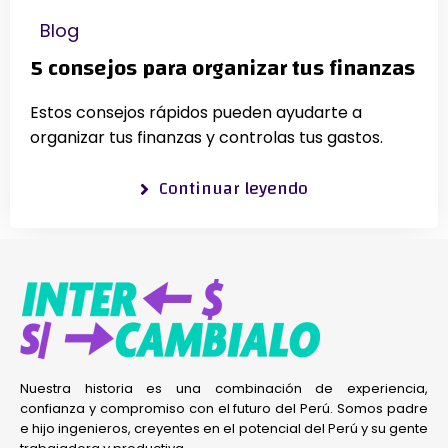
Blog
5 consejos para organizar tus finanzas
Estos consejos rápidos pueden ayudarte a
organizar tus finanzas y controlas tus gastos.
Continuar leyendo
Nuestra historia es una combinación de experiencia,
confianza y compromiso con el futuro del Perú. Somos padre
e hijo ingenieros, creyentes en el potencial del Perú y su gente