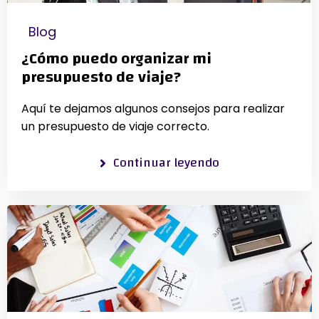
Blog
¿Cómo puedo organizar mi
presupuesto de viaje?
Aquí te dejamos algunos consejos para realizar
un presupuesto de viaje correcto.
Continuar leyendo