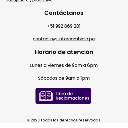
trabajadora y productiva.
Contáctanos
+51 992 869 281
contacto@ intercambialo.pe
Horario de atención
Lunes a viernes de 9am a 6pm
Sábados de 9am a 1pm
© 2023 Todos los derechos reservados.