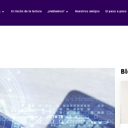
s
El rincón de la lectura
¿Hablamos?
Nuestros amigos
El paso a paso
Bl