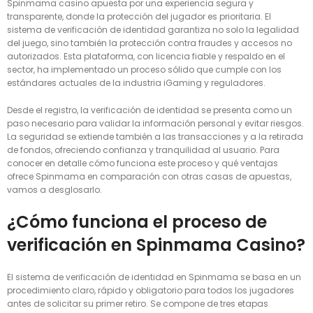
Spinmama casino apuesta por una experiencia segura y
transparente, donde la protección del jugador es prioritaria. El
sistema de verificación de identidad garantiza no solo la legalidad
del juego, sino también la protección contra fraudes y accesos no
autorizados. Esta plataforma, con licencia fiable y respaldo en el
sector, ha implementado un proceso sólido que cumple con los
estándares actuales de la industria iGaming y reguladores.
Desde el registro, la verificación de identidad se presenta como un
paso necesario para validar la información personal y evitar riesgos.
La seguridad se extiende también a las transacciones y a la retirada
de fondos, ofreciendo confianza y tranquilidad al usuario. Para
conocer en detalle cómo funciona este proceso y qué ventajas
ofrece Spinmama en comparación con otras casas de apuestas,
vamos a desglosarlo.
¿Cómo funciona el proceso de
verificación en Spinmama Casino?
El sistema de verificación de identidad en Spinmama se basa en un
procedimiento claro, rápido y obligatorio para todos los jugadores
antes de solicitar su primer retiro. Se compone de tres etapas