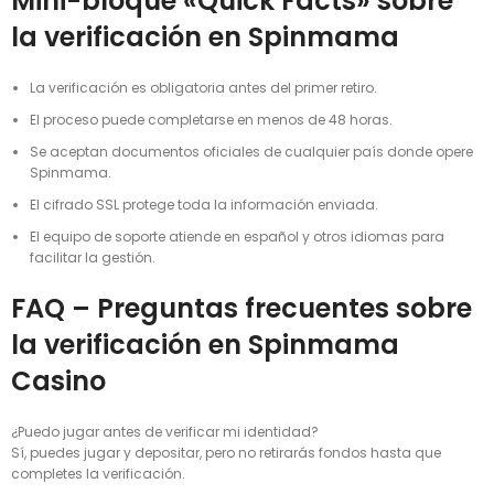
Mini-bloque «Quick Facts» sobre
la verificación en Spinmama
La verificación es obligatoria antes del primer retiro.
El proceso puede completarse en menos de 48 horas.
Se aceptan documentos oficiales de cualquier país donde opere
Spinmama.
El cifrado SSL protege toda la información enviada.
El equipo de soporte atiende en español y otros idiomas para
facilitar la gestión.
FAQ – Preguntas frecuentes sobre
la verificación en Spinmama
Casino
¿Puedo jugar antes de verificar mi identidad?
Sí, puedes jugar y depositar, pero no retirarás fondos hasta que
completes la verificación.