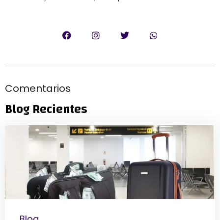
Comentarios
Blog Recientes
Blog