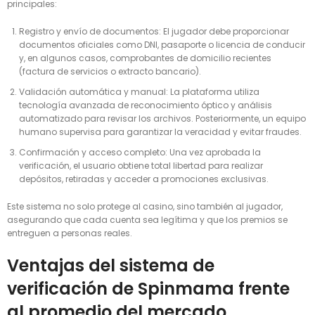
principales:
Registro y envío de documentos: El jugador debe proporcionar
documentos oficiales como DNI, pasaporte o licencia de conducir
y, en algunos casos, comprobantes de domicilio recientes
(factura de servicios o extracto bancario).
Validación automática y manual: La plataforma utiliza
tecnología avanzada de reconocimiento óptico y análisis
automatizado para revisar los archivos. Posteriormente, un equipo
humano supervisa para garantizar la veracidad y evitar fraudes.
Confirmación y acceso completo: Una vez aprobada la
verificación, el usuario obtiene total libertad para realizar
depósitos, retiradas y acceder a promociones exclusivas.
Este sistema no solo protege al casino, sino también al jugador,
asegurando que cada cuenta sea legítima y que los premios se
entreguen a personas reales.
Ventajas del sistema de
verificación de Spinmama frente
al promedio del mercado