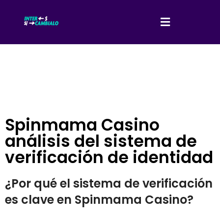
Spinmama Casino
análisis del sistema de
verificación de identidad
¿Por qué el sistema de verificación
es clave en Spinmama Casino?