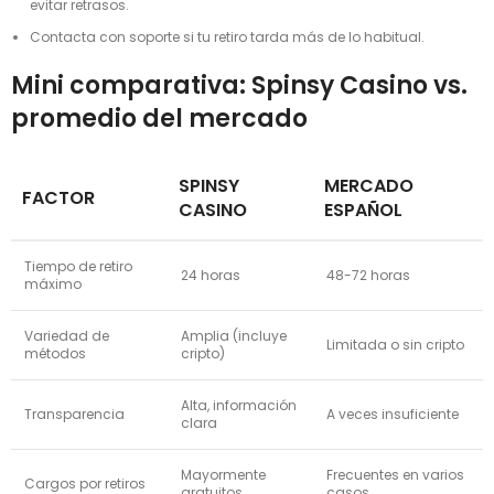
evitar retrasos.
Contacta con soporte si tu retiro tarda más de lo habitual.
Mini comparativa: Spinsy Casino vs.
promedio del mercado
SPINSY
MERCADO
FACTOR
CASINO
ESPAÑOL
Tiempo de retiro
24 horas
48-72 horas
máximo
Variedad de
Amplia (incluye
Limitada o sin cripto
métodos
cripto)
Alta, información
Transparencia
A veces insuficiente
clara
Mayormente
Frecuentes en varios
Cargos por retiros
gratuitos
casos