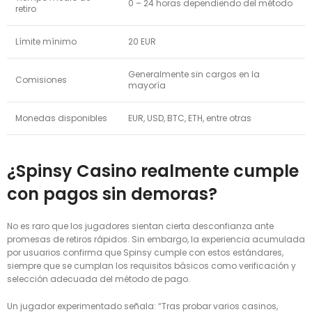
0 – 24 horas dependiendo del método
retiro
Límite mínimo
20 EUR
Generalmente sin cargos en la
Comisiones
mayoría
Monedas disponibles
EUR, USD, BTC, ETH, entre otras
¿Spinsy Casino realmente cumple
con pagos sin demoras?
No es raro que los jugadores sientan cierta desconfianza ante
promesas de retiros rápidos. Sin embargo, la experiencia acumulada
por usuarios confirma que Spinsy cumple con estos estándares,
siempre que se cumplan los requisitos básicos como verificación y
selección adecuada del método de pago.
Un jugador experimentado señala: “Tras probar varios casinos,